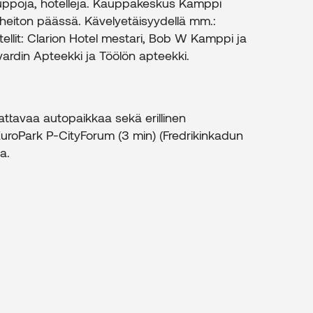
kauppoja, hotelleja. Kauppakeskus Kamppi
nheiton päässä. Kävelyetäisyydellä mm.:
otellit: Clarion Hotel mestari, Bob W Kamppi ja
vardin Apteekki ja Töölön apteekki.
attavaa autopaikkaa sekä erillinen
EuroPark P-CityForum (3 min) (Fredrikinkadun
a.