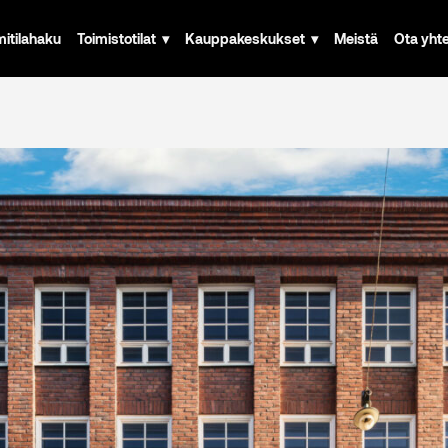
mitilahaku
Toimistotilat
Kauppakeskukset
Meistä
Ota yht