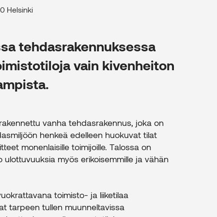
0 Helsinki
assa tehdasrakennuksessa
oimistotiloja vain kivenheiton
mpista.
 rakennettu vanha tehdasrakennus, joka on
asmiljöön henkeä edelleen huokuvat tilat
teet monenlaisille toimijoille. Talossa on
luo ulottuvuuksia myös erikoisemmille ja vähän
okrattavana toimisto- ja liiketilaa
vat tarpeen tullen muunneltavissa