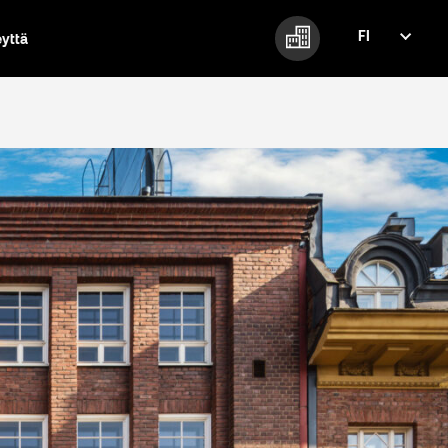
FI
eyttä
FI
EN