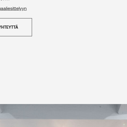
uaaliesittelyyn
YHTEYTTÄ