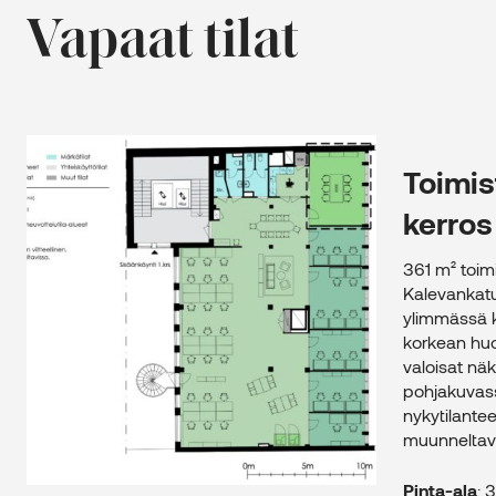
Vapaat tilat
2
Toimistotila – 6. kerros – 361 m
Toimist
Tekoälyllä
Tekoälyllä
tuotettu
tuotettu
visualisointi
visualisointi
kerros
361 m² toimi
Kalevankatu
ylimmässä k
korkean hu
valoisat nä
pohjakuvass
nykytilantee
muunneltav
Pinta-ala
: 