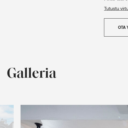
Tutustu virt
OTA 
Galleria