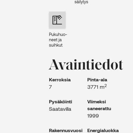
säilytys
Puku­huo­
neet ja
suih­kut
Avaintiedot
Kerroksia
Pinta-ala
2
7
3771 m
Pysäköinti
Viimeksi
Saatavilla
saneerattu
1999
Rakennus­vuosi
Energia­luokka