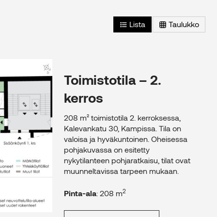
Lista
Taulukko
2
os – 208 m
Toimistotila – 2.
kerros
208 m² toimistotila 2. kerroksessa,
Kalevankatu 30, Kampissa. Tila on
valoisa ja hyväkuntoinen. Oheisessa
pohjakuvassa on esitetty
nykytilanteen pohjaratkaisu, tilat ovat
muunneltavissa tarpeen mukaan.
2
Pinta-ala
: 208 m