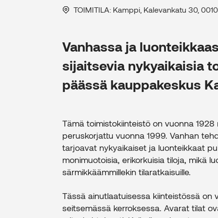
TOIMITILA
: Kamppi, Kalevankatu 30, 0010
Vanhassa ja luonteikka
sijaitsevia nykyaikaisia t
päässä kauppakeskus Ka
Tämä toimistokiinteistö on vuonna 1928
peruskorjattu vuonna 1999. Vanhan tehd
tarjoavat nykyaikaiset ja luonteikkaat puit
monimuotoisia, erikorkuisia tiloja, mikä 
särmikkäämmillekin tilaratkaisuille.
Tässä ainutlaatuisessa kiinteistössä on vu
seitsemässä kerroksessa. Avarat tilat o