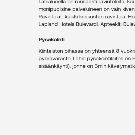
Lähialueella on runsaasti ravintoloita, 
monipuolisine palveluineen on vain kive
Ravintolat: kaikki keskustan ravintola. H
Lapland Hotels Bulevardi. Apteekit: Bule
Pysäköinti
Kiinteistön pihassa on yhteensä 8 vuokr
pyörävarasto. Lähin pysäköintilaitos on 
sisäänkäynti), jonne on 3min kävelymatk