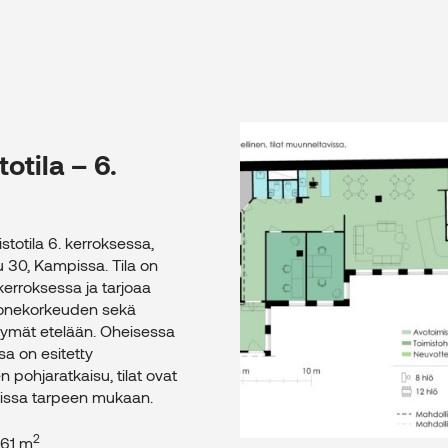
Toimistotila – 2. kerr
otila – 6.
stotila 6. kerroksessa,
 30, Kampissa. Tila on
erroksessa ja tarjoaa
onekorkeuden sekä
kymät etelään. Oheisessa
a on esitetty
n pohjaratkaisu, tilat ovat
issa tarpeen mukaan.
2
361 m