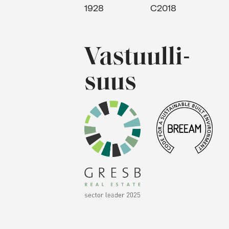
1928
C2018
Vastuulli­
suus