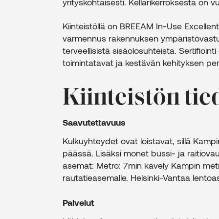
yrityskohtaisesti. Kellarikerroksesta on v
Kiinteistöllä on BREEAM In-Use Excellent
varmennus rakennuksen ympäristövastuul
terveellisistä sisäolosuhteista. Sertifioi
toimintatavat ja kestävän kehityksen per
Kiinteistön tie
Saavutettavuus
Kulkuyhteydet ovat loistavat, sillä Kam
päässä. Lisäksi monet bussi- ja raitiovau
asemat: Metro: 7min kävely Kampin metr
rautatieasemalle. Helsinki-Vantaa lento
Palvelut