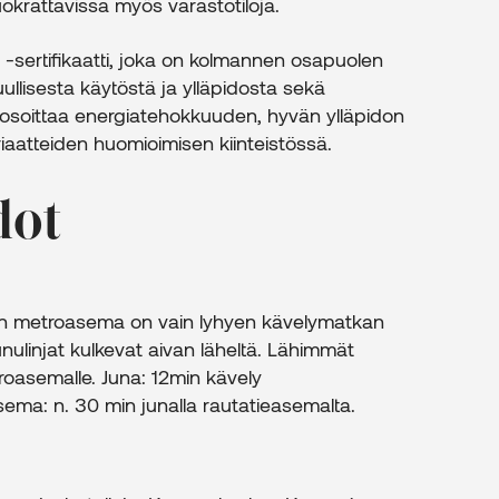
uokrattavissa myös varastotiloja.
 -sertifikaatti, joka on kolmannen osapuolen
lisesta käytöstä ja ylläpidosta sekä
nti osoittaa energiatehokkuuden, hyvän ylläpidon
iaatteiden huomioimisen kiinteistössä.
dot
pin metroasema on vain lyhyen kävelymatkan
nulinjat kulkevat aivan läheltä. Lähimmät
oasemalle. Juna: 12min kävely
asema: n. 30 min junalla rautatieasemalta.