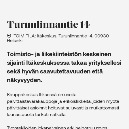
Turunlinnantie 14
TOIMITILA
: Itäkeskus, Turunlinnantie 14, 00930
Helsinki
Toimisto- ja liikekiinteistön keskeinen
sijainti Itäkeskuksessa takaa yrityksellesi
sekä hyvän saavutettavuuden että
näkyvyyden.
Kauppakeskus Itiksessä on useita
päivittäistavarakauppoja ja erikoisliikkeitä, joiden myötä
päivittäiset asioinnit hoituvat sujuvasti ja mutkattomasti
lounastauolla tai kotimatkalla.
Työntekijöiden jokapäiväinen arki helpottuu myös