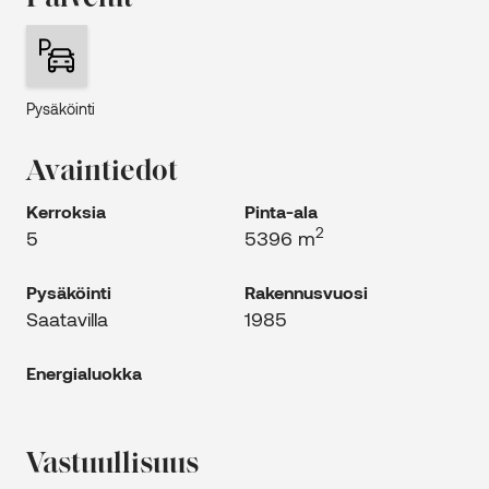
Pysäköinti
Avaintiedot
Kerroksia
Pinta-ala
2
5
5396 m
Pysäköinti
Rakennus­vuosi
Saatavilla
1985
Energia­luokka
Vastuulli­suus