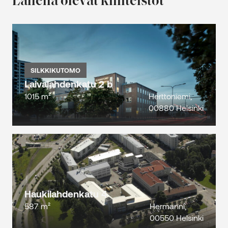
Lähellä olevat kiinteistöt
SILKKIKUTOMO
Laivalahdenkatu 2 b
1015 m²
Herttoniemi,
00880 Helsinki
Haukilahdenkatu 4
587 m²
Hermanni,
00550 Helsinki