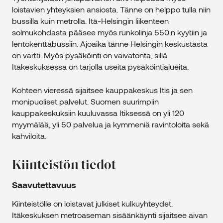
loistavien yhteyksien ansiosta. Tänne on helppo tulla niin
bussilla kuin metrolla. Itä-Helsingin liikenteen
solmukohdasta pääsee myös runkolinja 550:n kyytiin ja
lentokenttäbussiin. Ajoaika tänne Helsingin keskustasta
on vartti. Myös pysäköinti on vaivatonta, sillä
Itäkeskuksessa on tarjolla useita pysäköintialueita.
Kohteen vieressä sijaitsee kauppakeskus Itis ja sen
monipuoliset palvelut. Suomen suurimpiin
kauppakeskuksiin kuuluvassa Itiksessä on yli 120
myymälää, yli 50 palvelua ja kymmeniä ravintoloita sekä
kahviloita.
Kiinteistön tiedot
Saavutettavuus
Kiinteistölle on loistavat julkiset kulkuyhteydet.
Itäkeskuksen metroaseman sisäänkäynti sijaitsee aivan