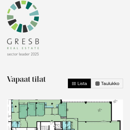
Vapaat tilat
Lista
Taulukko
2
Toimistotila – 5. kerros – 544 m