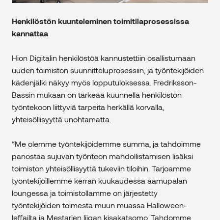
Henkilöstön kuunteleminen toimitilaprosessissa
kannattaa
Hion Digitalin henkilöstöä kannustettiin osallistumaan
uuden toimiston suunnitteluprosessiin, ja työntekijöiden
kädenjälki näkyy myös lopputuloksessa. Fredriksson-
Bassin mukaan on tärkeää kuunnella henkilöstön
työntekoon liittyviä tarpeita herkällä korvalla,
yhteisöllisyyttä unohtamatta.
“Me olemme työntekijöidemme summa, ja tahdoimme
panostaa sujuvan työnteon mahdollistamisen lisäksi
toimiston yhteisöllisyyttä tukeviin tiloihin. Tarjoamme
työntekijöillemme kerran kuukaudessa aamupalan
loungessa ja toimistollamme on järjestetty
työntekijöiden toimesta muun muassa Halloween-
leffailta ja Mestarien liigan kisakatsomo. Tahdomme