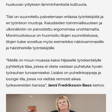
huokuvan yrityksen lämminhenkistä kulttuuria.
Tilat on suunniteltu palvelemaan erilaisia työntekijöitä ja
eri työnteon muotoja. Kalusteiden toiminnallisuuteen ja
ulkonäköön on panostettu ergonomiaa unohtamatta.
Monimuotoisuus on huomioitu tilojen suunnittelussa;
tilojen tulee soveltua myös esimerkiksi näkövammaisille
ja häiriöherkille työntekijöille.
“Meillä on muun muassa kaksi hiljaiselle työskentelylle
pyhitettyä tilaa, joissa ei oteta vastaan puheluita hyvän
työrauhan turvaamiseksi. Lisäksi on puhelinkoppeja ja
lounge-tila, jossa voi viettää rennosti aikaa
työkavereiden kanssa”,
Jenni Fredriksson-Bass
kertoo.