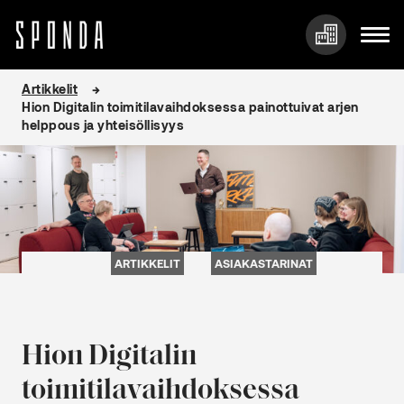
Hyppää
Artikkelit
sisältöön
Hion Digitalin toimitilavaihdoksessa painottuivat arjen
helppous ja yhteisöllisyys
ARTIKKELIT
ASIAKASTARINAT
Hion Digitalin
toimitilavaihdoksessa