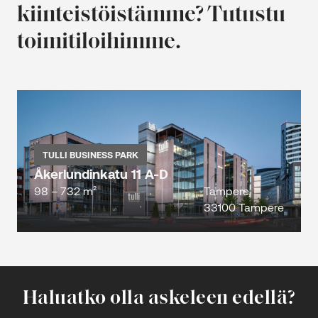
kiinteistöistämme? Tutustu
toimitiloihimme.
TULLI BUSINESS PARK
Åkerlundinkatu 11 A-D
98 – 732 m²
Tampere,
33100 Tampere