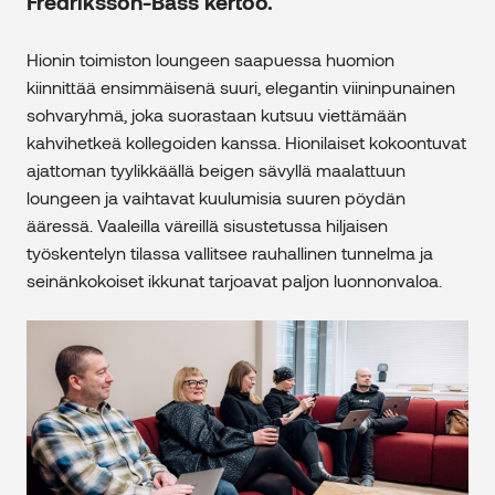
Fredriksson-Bass kertoo.
Hionin toimiston loungeen saapuessa huomion
kiinnittää ensimmäisenä suuri, elegantin viininpunainen
sohvaryhmä, joka suorastaan kutsuu viettämään
kahvihetkeä kollegoiden kanssa. Hionilaiset kokoontuvat
ajattoman tyylikkäällä beigen sävyllä maalattuun
loungeen ja vaihtavat kuulumisia suuren pöydän
ääressä. Vaaleilla väreillä sisustetussa hiljaisen
työskentelyn tilassa vallitsee rauhallinen tunnelma ja
seinänkokoiset ikkunat tarjoavat paljon luonnonvaloa.