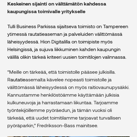
Keskeinen sijainti on välttämätön kahdessa
kaupungissa toimivalle yritykselle
Tulli Business Parkissa sijaitseva toimisto on Tampereen
ytimessä rautatieaseman ja palveluiden välittömässä
läheisyydessä. Hion Digitalilla on toimipiste myös
Helsingissä, ja sujuva liikkuminen kahden kaupungin
välillä olikin tärkeä kriteeri uusien toimitilojen valinnassa.
“Meille on tärkeää, että toimistolle pääsee julkisilla.
R
autatie
asemalta kävelee nopeasti toimistolle ja
välittömässä läheisyydessä on myös raitiovaunupysäkki.
Kannustamme henkilöstöämme käyttämään julkisia
kulkuneuvoja ja harrastamaan liikuntaa. Tarjoamme
työntekijöillemme pyöräedun, ja tämän vuoksi oli
tärkeää, että uudet toimitilamme tarjoavat turvallisen
pyöräparkin,” Fredriksson-Bass mainitsee.