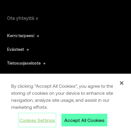
Ota yhteyttä »
Kerro tarpeesi
Evästeet
Tietosuojaseloste
By clicking “Accept All Cookies”, you agree to the
storing of cookies on your device to enhance site
navigation, analyze site usage, and assist in our
COOKIES
EXTRANET
marketing efforts.
SETTINGS
Cookies Settings
Accept All Cookies