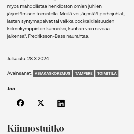
myös mahdollistaa henkilöstön omien juhlien
järjestämisen toimistolla. Meillä voi järjestää perhejuhlat,
lasten syntymäpäivät tai vaikka cocktailtilaisuuden
kolmekymppisten kunniaksi, kunhan vain siivoaa
jälkensä”, Fredriksson-Bass naurahtaa.
Julkaistu: 28.3.2024
Avainsanat:
ASIAKASKOKEMUS
TAMPERE
TOIMITILA
Jaa
Kiinnostuitko