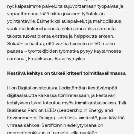
nyt kaipasimme palveluita sujuvoittamaan työpäivää ja
vapauttamaan lisää aikaa jokaisen työntekijän
ydintehtäville. Esimerkiksi aulapalvelut ja mahdollisuus
vuokrata kokoushuoneita sekä saunatiloja samasta
talosta tuovat pientä ekstraa ja helppoutta arkeen.
Sekään ei haittaa, että vanha toimisto on 50 metrin
päässä – työntekijöiden työmatka pysyy käytännössä
samana”, Fredriksson-Bass hymyilee.
Kestävä kehitys on tärkeä kriteeri toimitilavalinnassa
Hion Digital on sitoutunut edistämään kestävämpää
digitaalisuutta kaikessa toiminnassaan, ja kestävän
kehityksen tulee toteutua myös toimitilaratkaisuissa. Tulli
Business Park on LEED (Leadership in Energy and
Environmental Design) -sertifioitu kiinteistö, joka käyttää
vihreää sähköä. Sertifioinnin edellytyksenä on
energiatehokkuus ja toiminta, jolla pyritään