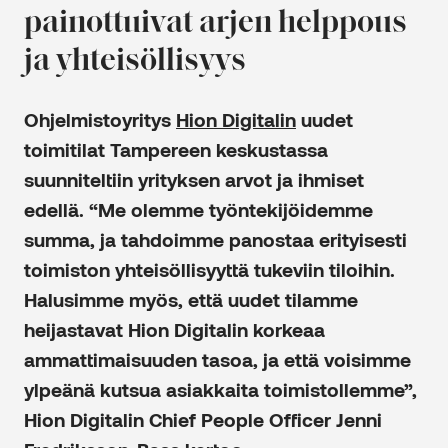
painottuivat arjen helppous
ja yhteisöllisyys
Ohjelmistoyritys
Hion Digitalin
uudet
toimitilat Tampereen keskustassa
suunniteltiin yrityksen arvot ja ihmiset
edellä. “Me olemme työntekijöidemme
summa, ja tahdoimme panostaa erityisesti
toimiston yhteisöllisyyttä tukeviin tiloihin.
Halusimme myös, että uudet tilamme
heijastavat Hion Digitalin korkeaa
ammattimaisuuden tasoa, ja että voisimme
ylpeänä kutsua asiakkaita toimistollemme”,
Hion Digitalin Chief People Officer Jenni