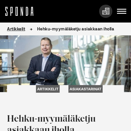
Hyppää
Artikkelit
Hehku-myymäläketju asiakkaan iholla
sisältöön
ARTIKKELIT
ASIAKASTARINAT
Hehku-myymäläketju
asiakkaan iholla