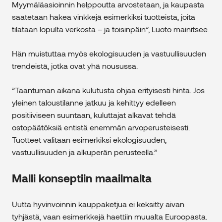
Myymäläasioinnin helppoutta arvostetaan, ja kaupasta
saatetaan hakea vinkkejä esimerkiksi tuotteista, joita
tilataan lopulta verkosta – ja toisinpäin”, Luoto mainitsee.
Hän muistuttaa myös ekologisuuden ja vastuullisuuden
trendeistä, jotka ovat yhä nousussa.
”Taantuman aikana kulutusta ohjaa erityisesti hinta. Jos
yleinen taloustilanne jatkuu ja kehittyy edelleen
positiiviseen suuntaan, kuluttajat alkavat tehdä
ostopäätöksiä entistä enemmän arvoperusteisesti.
Tuotteet valitaan esimerkiksi ekologisuuden,
vastuullisuuden ja alkuperän perusteella.”
Malli konseptiin maailmalta
Uutta hyvinvoinnin kauppaketjua ei keksitty aivan
tyhjästä, vaan esimerkkejä haettiin muualta Euroopasta.