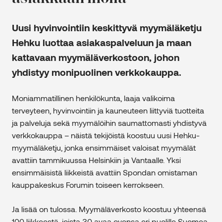
Uusi hyvinvointiin keskittyvä myymäläketju
Hehku luottaa asiakaspalveluun ja maan
kattavaan myymäläverkostoon, johon
yhdistyy monipuolinen verkkokauppa.
Moniammatillinen henkilökunta, laaja valikoima
terveyteen, hyvinvointiin ja kauneuteen liittyviä tuotteita
ja palveluja sekä myymälöihin saumattomasti yhdistyvä
verkkokauppa – näistä tekijöistä koostuu uusi Hehku-
myymäläketju, jonka ensimmäiset valoisat myymälät
avattiin tammikuussa Helsinkiin ja Vantaalle. Yksi
ensimmäisistä liikkeistä avattiin Spondan omistaman
kauppakeskus Forumin toiseen kerrokseen.
Ja lisää on tulossa. Myymäläverkosto koostuu yhteensä
100 liikkeestä, joista 30 avaa ovensa eri puolille Suomea