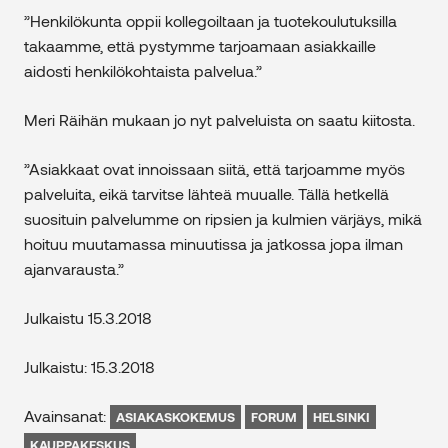
”Henkilökunta oppii kollegoiltaan ja tuotekoulutuksilla
takaamme, että pystymme tarjoamaan asiakkaille
aidosti henkilökohtaista palvelua.”
Meri Räihän mukaan jo nyt palveluista on saatu kiitosta.
”Asiakkaat ovat innoissaan siitä, että tarjoamme myös
palveluita, eikä tarvitse lähteä muualle. Tällä hetkellä
suosituin palvelumme on ripsien ja kulmien värjäys, mikä
hoituu muutamassa minuutissa ja jatkossa jopa ilman
ajanvarausta.”
Julkaistu 15.3.2018
Julkaistu: 15.3.2018
Avainsanat:
ASIAKASKOKEMUS
FORUM
HELSINKI
KAUPPAKESKUS