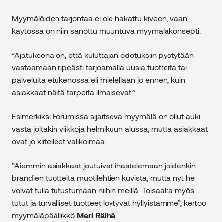
Myymälöiden tarjontaa ei ole hakattu kiveen, vaan
käytössä on niin sanottu muuntuva myymäläkonsepti.
”Ajatuksena on, että kuluttajan odotuksiin pystytään
vastaamaan ripeästi tarjoamalla uusia tuotteita tai
palveluita etukenossa eli mielellään jo ennen, kuin
asiakkaat näitä tarpeita ilmaisevat.”
Esimerkiksi Forumissa sijaitseva myymälä on ollut auki
vasta joitakin viikkoja helmikuun alussa, mutta asiakkaat
ovat jo kiitelleet valikoimaa:
”Aiemmin asiakkaat joutuivat ihastelemaan joidenkin
brändien tuotteita muotilehtien kuvista, mutta nyt he
voivat tulla tutustumaan niihin meillä. Toisaalta myös
tutut ja turvalliset tuotteet löytyvät hyllyistämme”, kertoo
myymäläpäällikkö
Meri Räihä
.