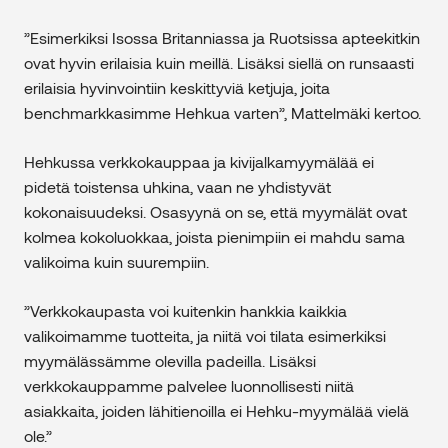
”Esimerkiksi Isossa Britanniassa ja Ruotsissa apteekitkin
ovat hyvin erilaisia kuin meillä. Lisäksi siellä on runsaasti
erilaisia hyvinvointiin keskittyviä ketjuja, joita
benchmarkkasimme Hehkua varten”, Mattelmäki kertoo.
Hehkussa verkkokauppaa ja kivijalkamyymälää ei
pidetä toistensa uhkina, vaan ne yhdistyvät
kokonaisuudeksi. Osasyynä on se, että myymälät ovat
kolmea kokoluokkaa, joista pienimpiin ei mahdu sama
valikoima kuin suurempiin.
”Verkkokaupasta voi kuitenkin hankkia kaikkia
valikoimamme tuotteita, ja niitä voi tilata esimerkiksi
myymälässämme olevilla padeilla. Lisäksi
verkkokauppamme palvelee luonnollisesti niitä
asiakkaita, joiden lähitienoilla ei Hehku-myymälää vielä
ole.”