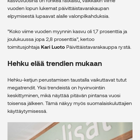
kasvuvuosina on rohkea ratkaisu, vaikkakin viime
vuoden lopun lukemat päivittäistavarakaupan
elpymisestä lupaavat alalle valonpilkahduksia.
”Koko viime vuoden myynnin kasvu oli 1,7 prosenttia ja
joulukuussa jopa 2,8 prosenttia”, kertoo
toimitusjohtaja
Kari Luoto
Päivittäistavarakauppa ry:stä.
Hehku elää trendien mukaan
Hehku-ketjun perustamisen taustalla vaikuttavat tutut
megatrendit. Yksi trendeistä on hyvinvointiin
keskittyminen, mikä näyttää pitävän pintansa vuosi
toisensa jälkeen. Tämä näkyy myös suomalaiskuluttajien
käyttäytymisessä.